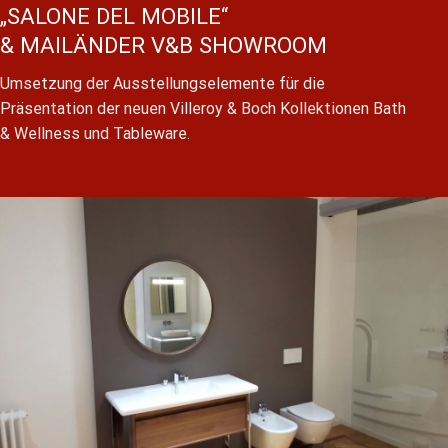
„SALONE DEL MOBILE“
& MAILÄNDER V&B SHOWROOM
Umsetzung der Ausstellungselemente für die
Präsentation der neuen Villeroy & Boch Kollektionen Bath
& Wellness und Tableware.