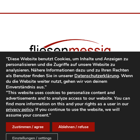
"Diese Website benutzt Cookies, um Inhalte und Anzeigen zu
personalisieren und die Zugriffe auf unsere Website zu
analysieren. Nähere Informationen dazu und zu Ihren Rechten
als Benutzer finden Sie in unserer
Datenschutzerklärung
. Wenn
fliesen-messig GmbH
| Dorfstraße 38b | 09579
du die Website weiter nutzt, gehen wir von deinem
Einverständnis aus."
Grünhainichen OT Waldkirchen
"This website uses cookies to personalize content and
E-Mail:
info@fliesen-messig.de
| Tel:
0049 037294 /
advertisements and to analyze access to our website. You can
96800
| Fax: 037294 / 96802
find more information on this and your rights as a user in our
privacy policy
. If you continue to use the website, we will
assume your consent."
Zustimmen / agree
Ablehnen / refuse
DATENSCHUTZ
IMPRESSUM
Einstellungen / settings